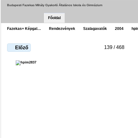
Budapesti Fazekas Mihály Gyakorló Általános Iskola és Gimnázium
Főoldal
Fazekas+ Képgal…
Rendezvények
Szalagavatók
2004
hpi
139 / 468
Előző