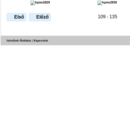
109 - 135
Első
Előző
Iskolánk főoldala
|
Kapcsolat