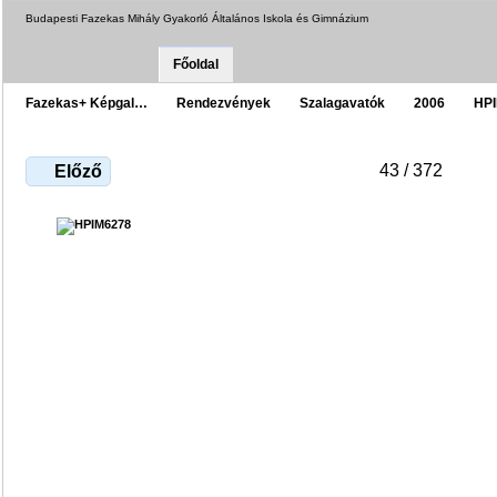
Budapesti Fazekas Mihály Gyakorló Általános Iskola és Gimnázium
Főoldal
Fazekas+ Képgal…
Rendezvények
Szalagavatók
2006
HP
43 / 372
Előző