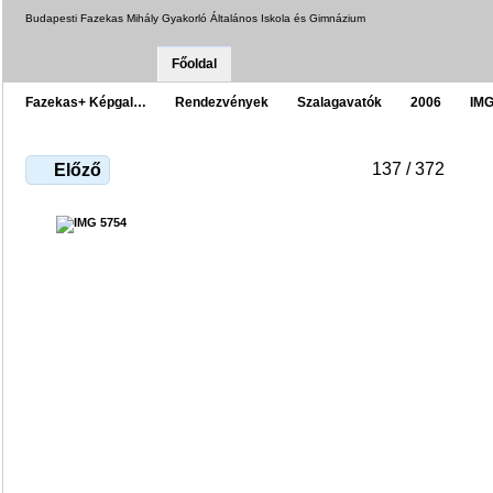
Budapesti Fazekas Mihály Gyakorló Általános Iskola és Gimnázium
Főoldal
Fazekas+ Képgal…
Rendezvények
Szalagavatók
2006
IMG
137 / 372
Előző