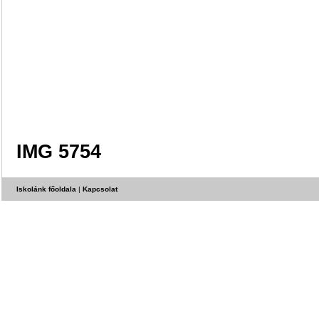
IMG 5754
Iskolánk főoldala
|
Kapcsolat