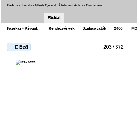
Budapesti Fazekas Mihály Gyakorló Általános Iskola és Gimnázium
Főoldal
Fazekas+ Képgal…
Rendezvények
Szalagavatók
2006
IMG
203 / 372
Előző