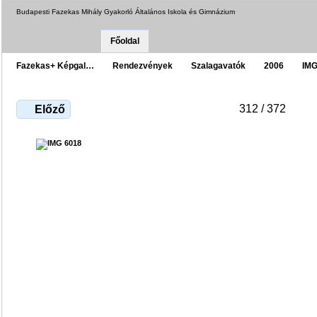
Budapesti Fazekas Mihály Gyakorló Általános Iskola és Gimnázium
Főoldal
Fazekas+ Képgal…
Rendezvények
Szalagavatók
2006
IMG
312 / 372
Előző