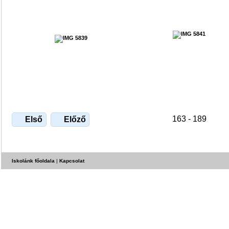
163 - 189
Első
Előző
Iskolánk főoldala
|
Kapcsolat