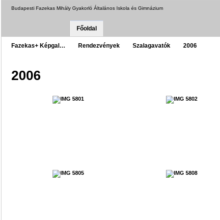
Budapesti Fazekas Mihály Gyakorló Általános Iskola és Gimnázium
Főoldal
Fazekas+ Képgal…
Rendezvények
Szalagavatók
2006
2006