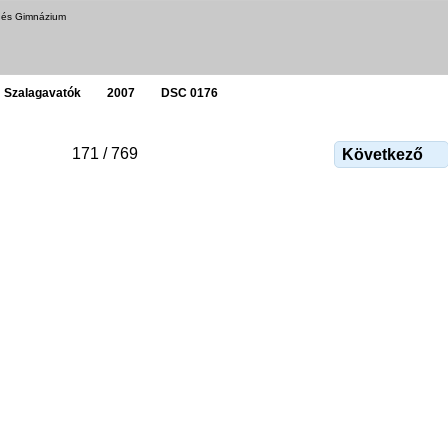
a és Gimnázium
Szalagavatók
2007
DSC 0176
171 / 769
Következő