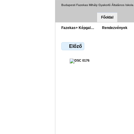
Budapesti Fazekas Mihály Gyakorló Általános Iskol
Főoldal
Fazekas+ Képgal…
Rendezvények
Előző