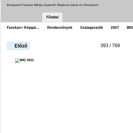
Budapesti Fazekas Mihály Gyakorló Általános Iskola és Gimnázium
Főoldal
Fazekas+ Képgal…
Rendezvények
Szalagavatók
2007
IMG
393 / 769
Előző