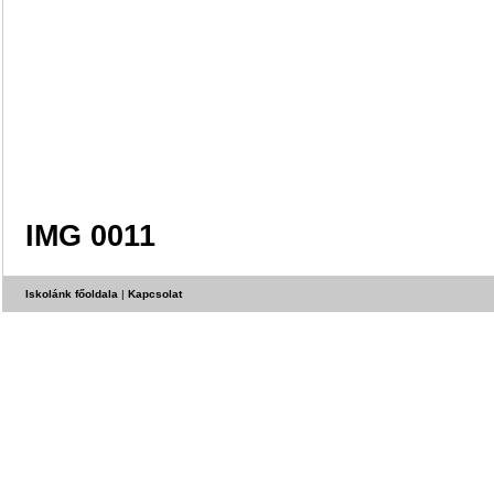
IMG 0011
Iskolánk főoldala
|
Kapcsolat