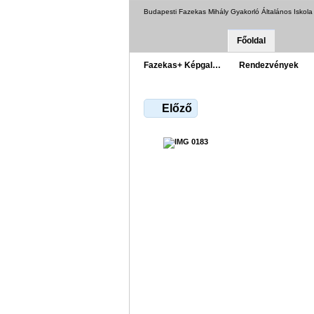
Budapesti Fazekas Mihály Gyakorló Általános Iskol
Főoldal
Fazekas+ Képgal…
Rendezvények
Előző