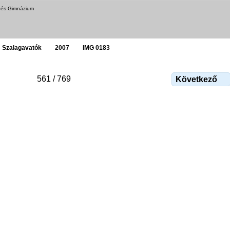
a és Gimnázium
Szalagavatók
2007
IMG 0183
561 / 769
Következő