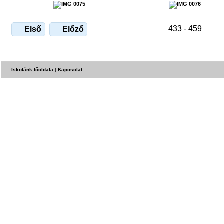
433 - 459
Első
Előző
Iskolánk főoldala
|
Kapcsolat