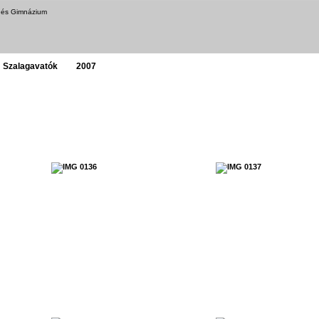
a és Gimnázium
Szalagavatók
2007