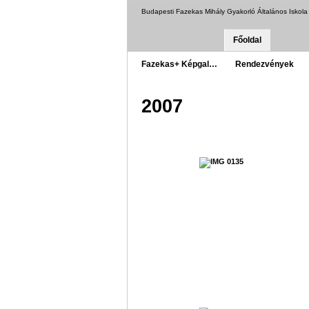
Budapesti Fazekas Mihály Gyakorló Általános Iskol
Főoldal
Fazekas+ Képgal…
Rendezvények
2007