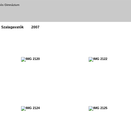
a és Gimnázium
Szalagavatók
2007