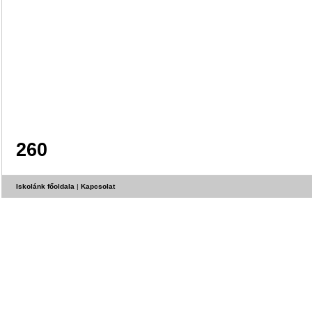
260
Iskolánk főoldala
|
Kapcsolat