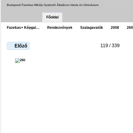
Budapesti Fazekas Mihály Gyakorló Általános Iskola és Gimnázium
Főoldal
Fazekas+ Képgal…
Rendezvények
Szalagavatók
2008
260
119 / 339
Előző