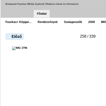
Budapesti Fazekas Mihály Gyakorló Általános Iskola és Gimnázium
Főoldal
Fazekas+ Képgal…
Rendezvények
Szalagavatók
2008
IMG
258 / 339
Előző