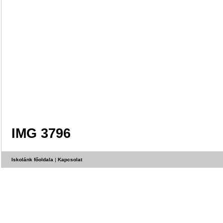
IMG 3796
Iskolánk főoldala
|
Kapcsolat