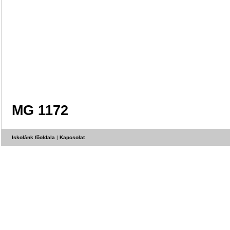
MG 1172
Iskolánk főoldala
|
Kapcsolat