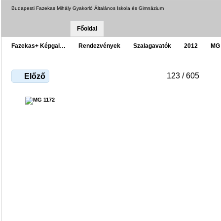
Budapesti Fazekas Mihály Gyakorló Általános Iskola és Gimnázium
Főoldal
Fazekas+ Képgal…
Rendezvények
Szalagavatók
2012
MG 
123 / 605
Előző