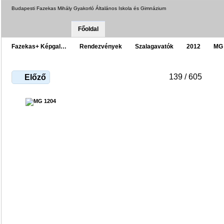
Budapesti Fazekas Mihály Gyakorló Általános Iskola és Gimnázium
Főoldal
Fazekas+ Képgal…
Rendezvények
Szalagavatók
2012
MG
139 / 605
Előző