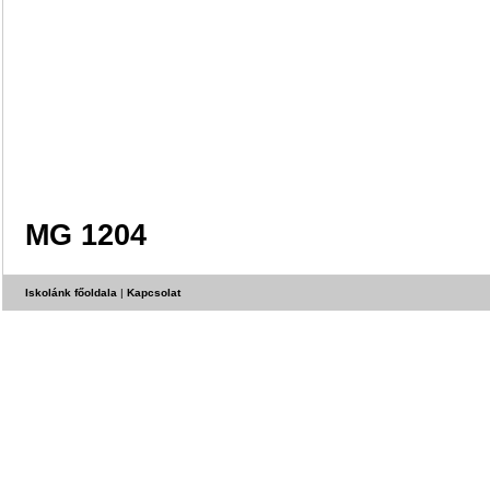
MG 1204
Iskolánk főoldala
|
Kapcsolat