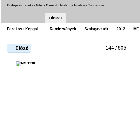
Budapesti Fazekas Mihály Gyakorló Általános Iskola és Gimnázium
Főoldal
Fazekas+ Képgal…
Rendezvények
Szalagavatók
2012
MG
144 / 605
Előző