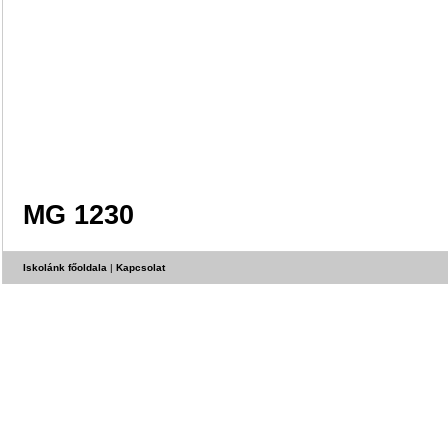
MG 1230
Iskolánk főoldala
|
Kapcsolat