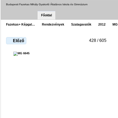
Budapesti Fazekas Mihály Gyakorló Általános Iskola és Gimnázium
Főoldal
Fazekas+ Képgal…
Rendezvények
Szalagavatók
2012
MG
428 / 605
Előző