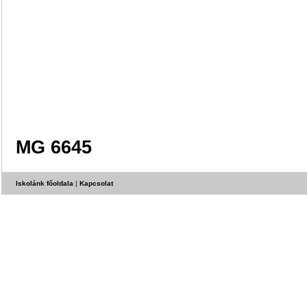
MG 6645
Iskolánk főoldala
|
Kapcsolat