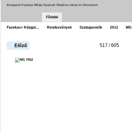
Budapesti Fazekas Mihály Gyakorló Általános Iskola és Gimnázium
Főoldal
Fazekas+ Képgal…
Rendezvények
Szalagavatók
2012
MG
517 / 605
Előző