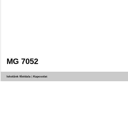
MG 7052
Iskolánk főoldala
|
Kapcsolat