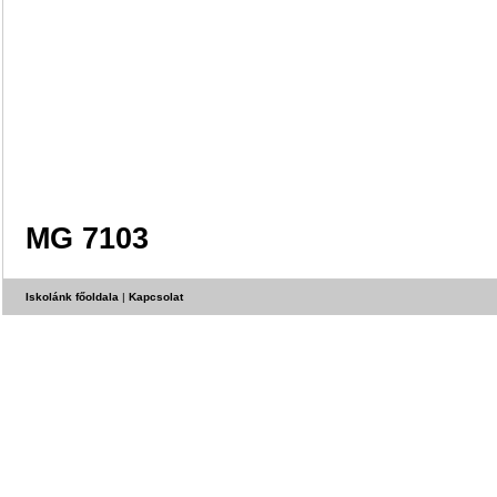
MG 7103
Iskolánk főoldala
|
Kapcsolat