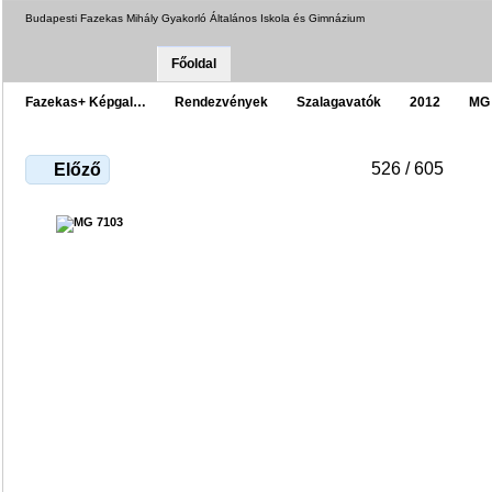
Budapesti Fazekas Mihály Gyakorló Általános Iskola és Gimnázium
Főoldal
Fazekas+ Képgal…
Rendezvények
Szalagavatók
2012
MG
526 / 605
Előző