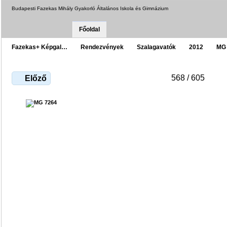
Budapesti Fazekas Mihály Gyakorló Általános Iskola és Gimnázium
Főoldal
Fazekas+ Képgal…
Rendezvények
Szalagavatók
2012
MG
568 / 605
Előző