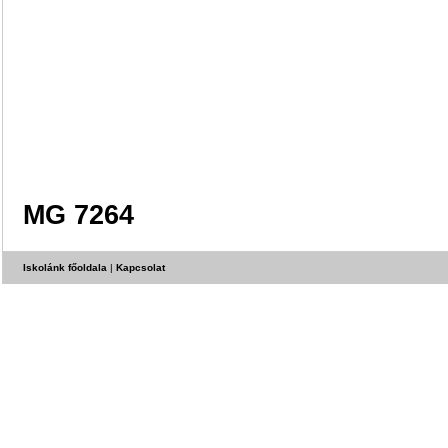
MG 7264
Iskolánk főoldala
|
Kapcsolat