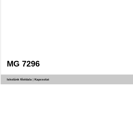
MG 7296
Iskolánk főoldala
|
Kapcsolat