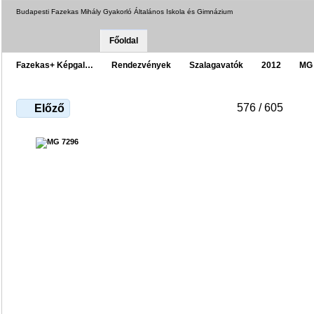
Budapesti Fazekas Mihály Gyakorló Általános Iskola és Gimnázium
Főoldal
Fazekas+ Képgal…
Rendezvények
Szalagavatók
2012
MG
576 / 605
Előző