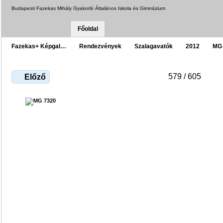
Budapesti Fazekas Mihály Gyakorló Általános Iskola és Gimnázium
Főoldal
Fazekas+ Képgal…
Rendezvények
Szalagavatók
2012
MG
579 / 605
Előző