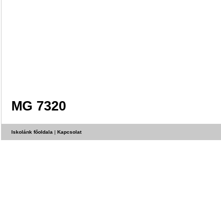
MG 7320
Iskolánk főoldala
|
Kapcsolat