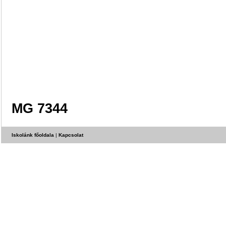
MG 7344
Iskolánk főoldala
|
Kapcsolat