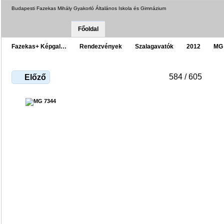
Budapesti Fazekas Mihály Gyakorló Általános Iskola és Gimnázium
Főoldal
Fazekas+ Képgal…
Rendezvények
Szalagavatók
2012
MG
584 / 605
Előző