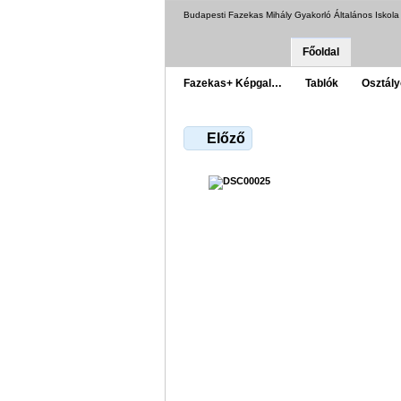
Budapesti Fazekas Mihály Gyakorló Általános Iskol
Főoldal
Fazekas+ Képgal…
Tablók
Osztál
Előző