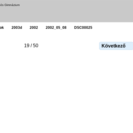
a és Gimnázium
yok
2003d
2002
2002_05_08
DSC00025
19 / 50
Következő