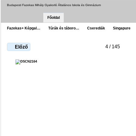
Budapesti Fazekas Mihály Gyakorló Általános Iskola és Gimnázium
Főoldal
Fazekas+ Képgal…
Túrák és táboro…
Cserediák
Singapure
4 / 145
Előző