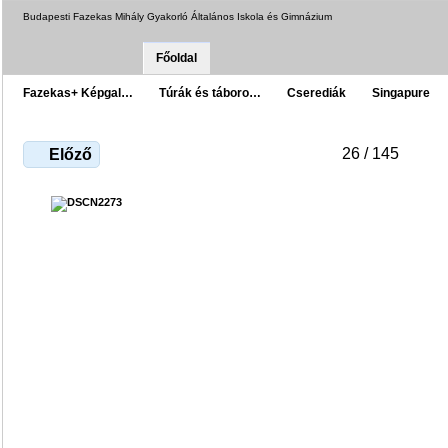
Budapesti Fazekas Mihály Gyakorló Általános Iskola és Gimnázium
Főoldal
Fazekas+ Képgal…
Túrák és táboro…
Cserediák
Singapure
26 / 145
Előző