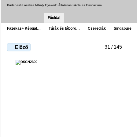
Budapesti Fazekas Mihály Gyakorló Általános Iskola és Gimnázium
Főoldal
Fazekas+ Képgal…
Túrák és táboro…
Cserediák
Singapure
31 / 145
Előző