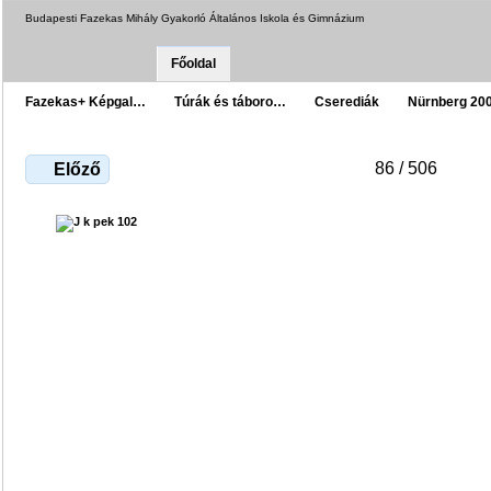
Budapesti Fazekas Mihály Gyakorló Általános Iskola és Gimnázium
Főoldal
Fazekas+ Képgal…
Túrák és táboro…
Cserediák
Nürnberg 20
86 / 506
Előző