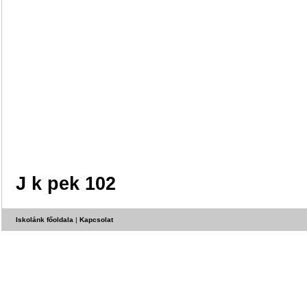
J k pek 102
Iskolánk főoldala
|
Kapcsolat