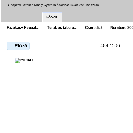
Budapesti Fazekas Mihály Gyakorló Általános Iskola és Gimnázium
Főoldal
Fazekas+ Képgal…
Túrák és táboro…
Cserediák
Nürnberg 20
484 / 506
Előző