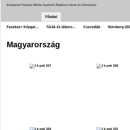
Budapesti Fazekas Mihály Gyakorló Általános Iskola és Gimnázium
Főoldal
Fazekas+ Képgal…
Túrák és táboro…
Cserediák
Nürnberg 20
Magyarország