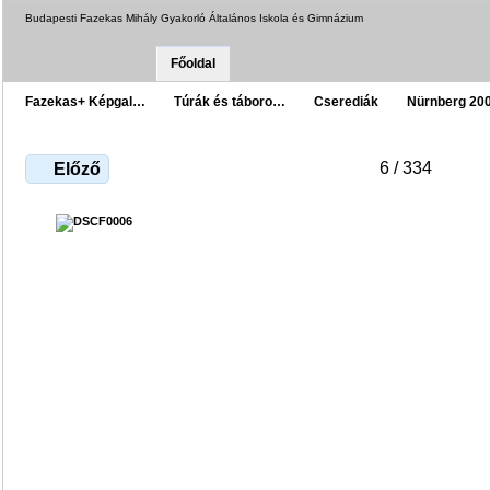
Budapesti Fazekas Mihály Gyakorló Általános Iskola és Gimnázium
Főoldal
Fazekas+ Képgal…
Túrák és táboro…
Cserediák
Nürnberg 20
6 / 334
Előző