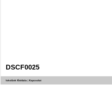
DSCF0025
Iskolánk főoldala
|
Kapcsolat