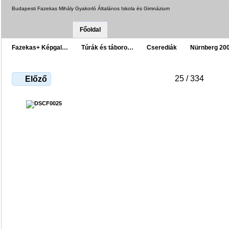
Budapesti Fazekas Mihály Gyakorló Általános Iskola és Gimnázium
Főoldal
Fazekas+ Képgal…
Túrák és táboro…
Cserediák
Nürnberg 20
25 / 334
Előző