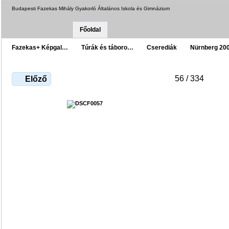
Budapesti Fazekas Mihály Gyakorló Általános Iskola és Gimnázium
Főoldal
Fazekas+ Képgal…
Túrák és táboro…
Cserediák
Nürnberg 20
56 / 334
Előző