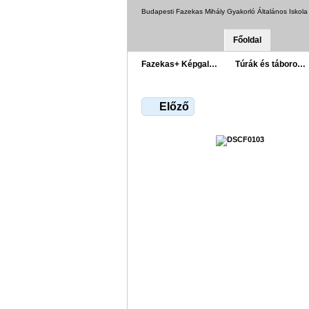
Budapesti Fazekas Mihály Gyakorló Általános Iskol
Főoldal
Fazekas+ Képgal…
Túrák és táboro…
Előző