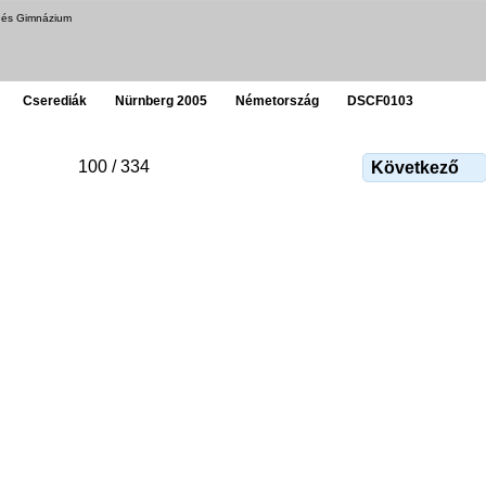
a és Gimnázium
Cserediák
Nürnberg 2005
Németország
DSCF0103
100 / 334
Következő