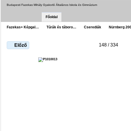
Budapesti Fazekas Mihály Gyakorló Általános Iskola és Gimnázium
Főoldal
Fazekas+ Képgal…
Túrák és táboro…
Cserediák
Nürnberg 20
148 / 334
Előző