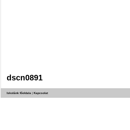
dscn0891
Iskolánk főoldala
|
Kapcsolat