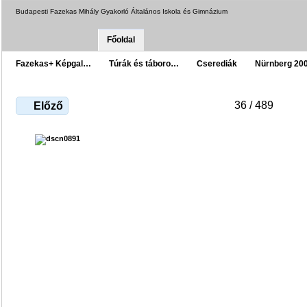
Budapesti Fazekas Mihály Gyakorló Általános Iskola és Gimnázium
Főoldal
Fazekas+ Képgal…
Túrák és táboro…
Cserediák
Nürnberg 20
36 / 489
Előző