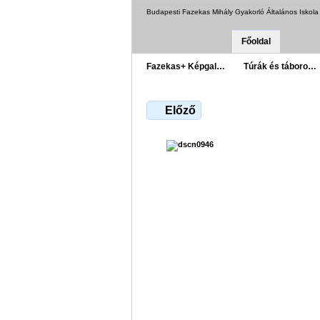
Budapesti Fazekas Mihály Gyakorló Általános Iskol
Főoldal
Fazekas+ Képgal…
Túrák és táboro…
Előző