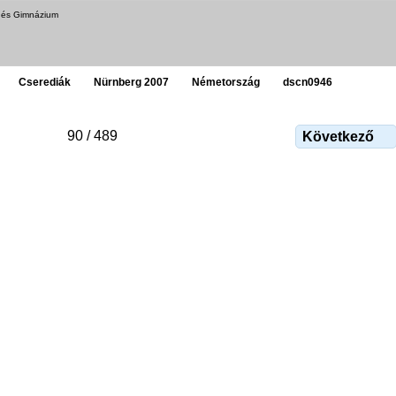
a és Gimnázium
Cserediák
Nürnberg 2007
Németország
dscn0946
90 / 489
Következő