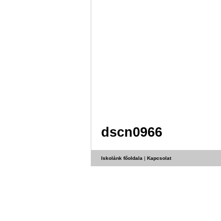
dscn0966
Iskolánk főoldala
|
Kapcsolat