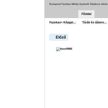
Budapesti Fazekas Mihály Gyakorló Általános Iskol
Főoldal
Fazekas+ Képgal…
Túrák és táboro…
Előző