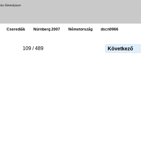
a és Gimnázium
Cserediák
Nürnberg 2007
Németország
dscn0966
109 / 489
Következő