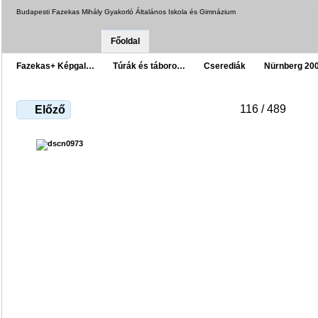
Budapesti Fazekas Mihály Gyakorló Általános Iskola és Gimnázium
Főoldal
Fazekas+ Képgal…
Túrák és táboro…
Cserediák
Nürnberg 20
116 / 489
Előző