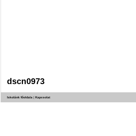
dscn0973
Iskolánk főoldala
|
Kapcsolat