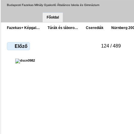
Budapesti Fazekas Mihály Gyakorló Általános Iskola és Gimnázium
Főoldal
Fazekas+ Képgal…
Túrák és táboro…
Cserediák
Nürnberg 20
124 / 489
Előző