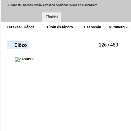
Budapesti Fazekas Mihály Gyakorló Általános Iskola és Gimnázium
Főoldal
Fazekas+ Képgal…
Túrák és táboro…
Cserediák
Nürnberg 20
126 / 489
Előző