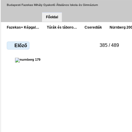
Budapesti Fazekas Mihály Gyakorló Általános Iskola és Gimnázium
Főoldal
Fazekas+ Képgal…
Túrák és táboro…
Cserediák
Nürnberg 20
385 / 489
Előző