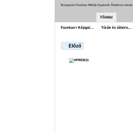
Budapesti Fazekas Mihály Gyakorló Általános Iskol
Főoldal
Fazekas+ Képgal…
Túrák és táboro…
Előző