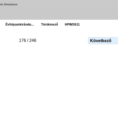
a és Gimnázium
Évfolyamkirándu…
Törökmező
HPIM3611
176 / 246
Következő