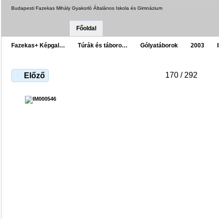
Budapesti Fazekas Mihály Gyakorló Általános Iskola és Gimnázium
Főoldal
Fazekas+ Képgal…
Túrák és táboro…
Gólyatáborok
2003
170 / 292
Előző