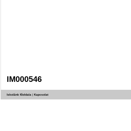
IM000546
Iskolánk főoldala
|
Kapcsolat