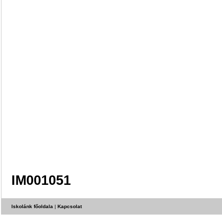
IM001051
Iskolánk főoldala
|
Kapcsolat