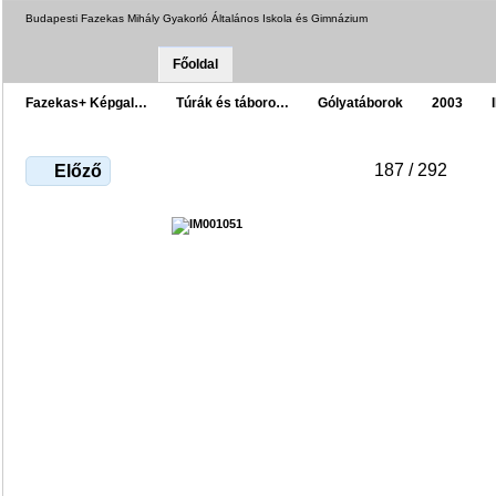
Budapesti Fazekas Mihály Gyakorló Általános Iskola és Gimnázium
Főoldal
Fazekas+ Képgal…
Túrák és táboro…
Gólyatáborok
2003
187 / 292
Előző