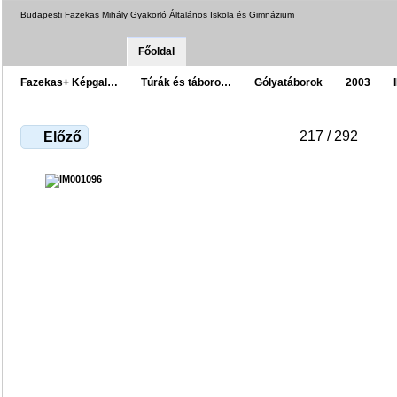
Budapesti Fazekas Mihály Gyakorló Általános Iskola és Gimnázium
Főoldal
Fazekas+ Képgal…
Túrák és táboro…
Gólyatáborok
2003
217 / 292
Előző