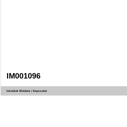
IM001096
Iskolánk főoldala
|
Kapcsolat