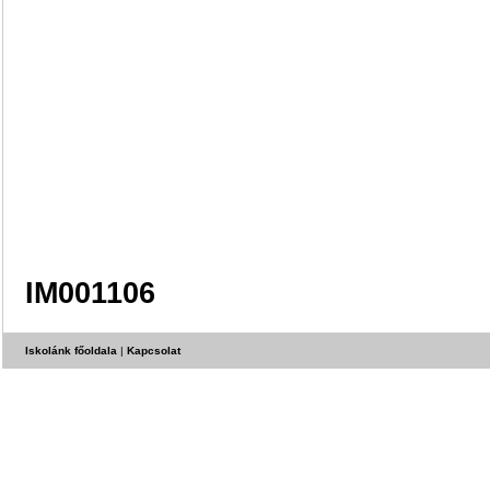
IM001106
Iskolánk főoldala
|
Kapcsolat