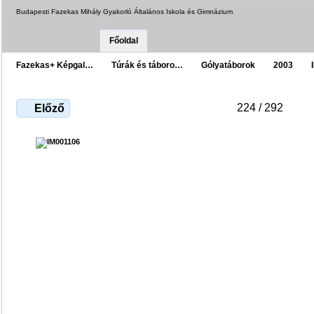
Budapesti Fazekas Mihály Gyakorló Általános Iskola és Gimnázium
Főoldal
Fazekas+ Képgal…
Túrák és táboro…
Gólyatáborok
2003
224 / 292
Előző