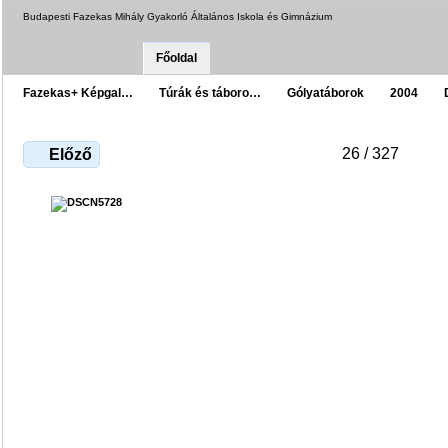
Budapesti Fazekas Mihály Gyakorló Általános Iskola és Gimnázium
Főoldal
Fazekas+ Képgal…
Túrák és táboro…
Gólyatáborok
2004
26 / 327
Előző